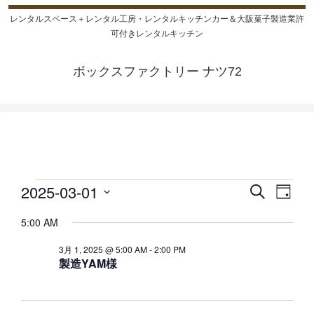
レンタルスペース＋レンタル工房・レンタルキッチンカー＆大阪菓子製造業許
可付きレンタルキッチン
ボックスファクトリー ナツ72
2025-03-01
検
イ
イ
イ
日
索
日
付
ベ
ベ
ベ
5:00 AM
付
ン
ン
3月 1, 2025 @ 5:00 AM
-
2:00 PM
を
ン
製造YAM様
ト
ト
選
ト
択
を
ビ