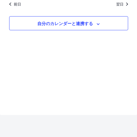
for
検
ュ
前日
翌日
3
索
ー
自分のカレンダーと連携する
し
ナ
月
て
ビ
1,
ナ
ゲ
2025
ビ
ー
ゲ
シ
ー
ョ
シ
ン
ョ
ン
を
表