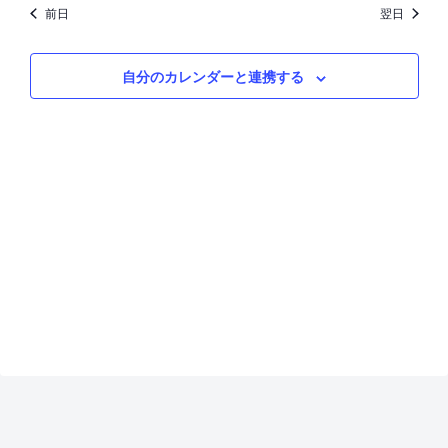
for
検
ュ
前日
翌日
3
索
ー
自分のカレンダーと連携する
し
ナ
月
て
ビ
14,
ナ
ゲ
2025
ビ
ー
ゲ
シ
ー
ョ
シ
ン
ョ
ン
を
表