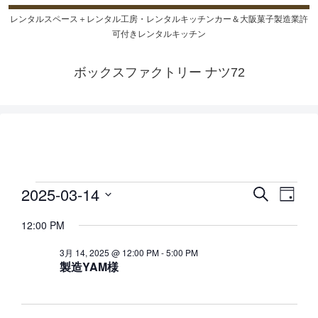
レンタルスペース＋レンタル工房・レンタルキッチンカー＆大阪菓子製造業許
可付きレンタルキッチン
ボックスファクトリー ナツ72
2025-03-14
検
イ
イ
イ
日
索
日
付
ベ
ベ
ベ
12:00 PM
付
ン
ン
3月 14, 2025 @ 12:00 PM
-
5:00 PM
を
ン
製造YAM様
ト
ト
選
ト
択
を
ビ