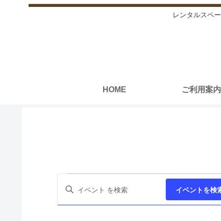
レンタルスペー
HOME
ご利用案内
イ
イ
キ
イベントを検
ー
ベ
ベ
ワ