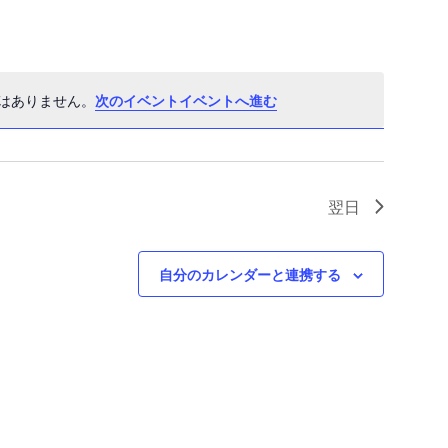
ト
ビ
ントはありません。
次のイベントイベントへ進む
ュ
N
o
ー
t
i
ナ
c
翌日
ビ
e
ゲ
自分のカレンダーと連携する
ー
シ
ョ
ン