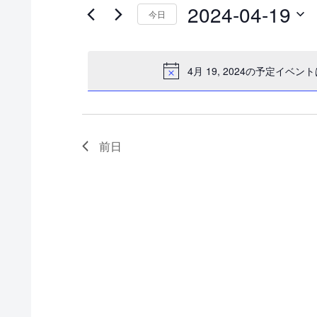
2024-04-19
ン
ン
今日
ー
日
ド
ト
ト
付
を
4月 19, 2024の予定イベ
for
を
を
入
選
力
4
検
択
し
前日
月
索
て
く
19,
し
だ
2024
て
さ
い
ナ
。
ビ
キ
ー