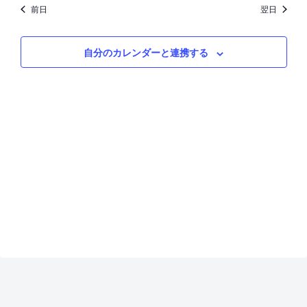
for
検
ュ
前日
翌日
4
索
ー
自分のカレンダーと連携する
し
ナ
月
て
ビ
20,
ナ
ゲ
2024
ビ
ー
ゲ
シ
ー
ョ
シ
ン
ョ
ン
を
表