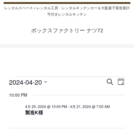
レンタルスペース＋レンタル工房・レンタルキッチンカー＆大阪菓子製造業許
可付きレンタルキッチン
ボックスファクトリー ナツ72
2024-04-20
検
イ
イ
イ
日
索
日
付
ベ
ベ
ベ
10:00 PM
付
ン
ン
4月 20, 2024 @ 10:00 PM
-
4月 21, 2024 @ 7:00 AM
を
ン
製造K様
ト
ト
選
ト
択
を
ビ